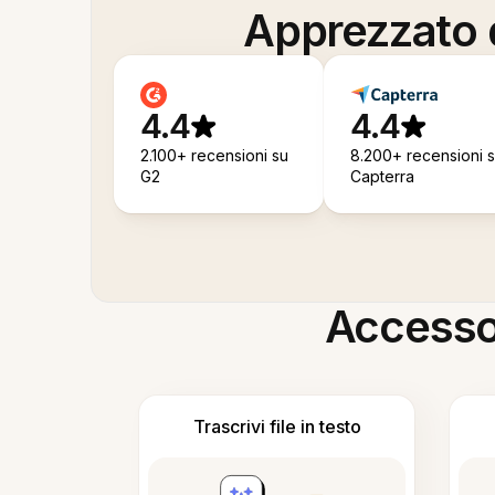
Apprezzato d
4.4
4.4
2.100+ recensioni su
8.200+ recensioni 
G2
Capterra
Accesso i
Trascrivi file in testo