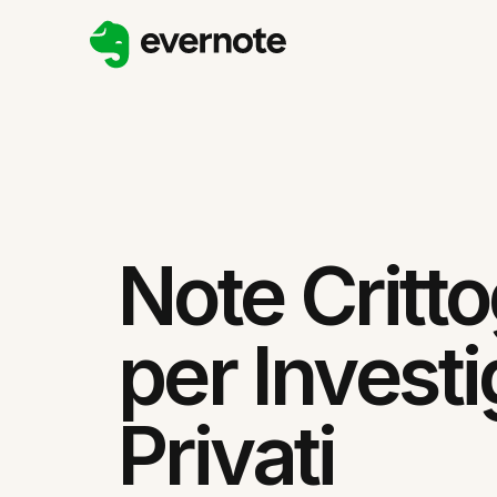
Note Critt
per Investi
Privati