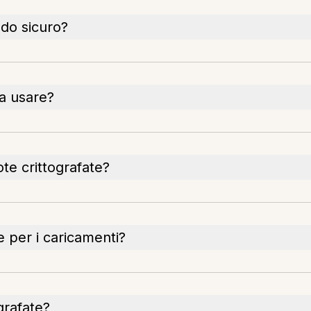
do sicuro?
da usare?
note crittografate?
e per i caricamenti?
grafate?