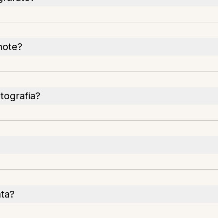
 note?
tografia?
ata?