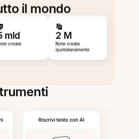
utto il mondo
5 mld
2 M
ote create
Note create
quotidianamente
 strumenti
ni
Riscrivi testo con AI