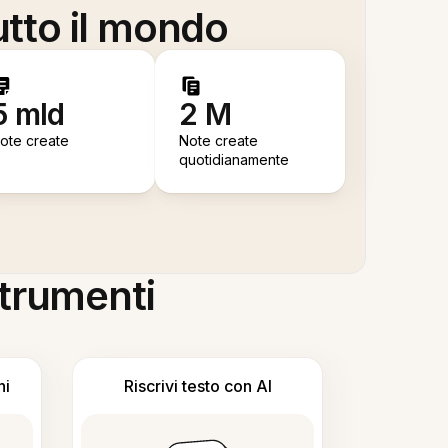
utto il mondo
5 mld
2 M
ote create
Note create
quotidianamente
 strumenti
ni
Riscrivi testo con AI