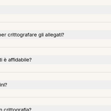
r crittografare gli allegati?
i è affidabile?
ini?
 crittografia?