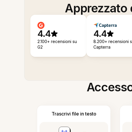
Apprezzato d
4.4
4.4
2.100+ recensioni su
8.200+ recensioni 
G2
Capterra
Accesso i
Trascrivi file in testo