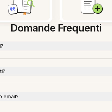
Domande Frequenti
i?
ti?
o email?