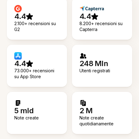
4.4
4.4
2.100+ recensioni su
8.200+ recensioni su
G2
Capterra
4.4
248 Mln
73.000+ recensioni
Utenti registrati
su App Store
5 mld
2 M
Note create
Note create
quotidianamente