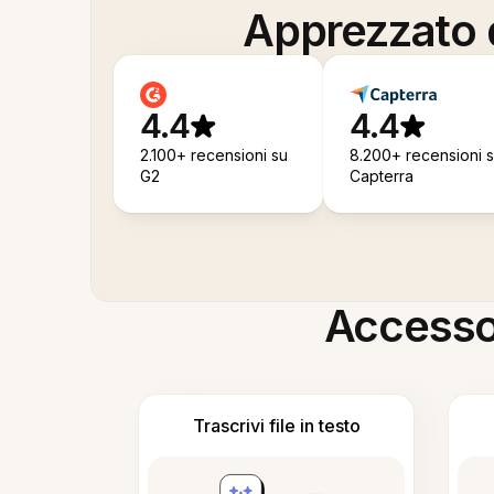
Apprezzato d
4.4
4.4
2.100+ recensioni su
8.200+ recensioni 
G2
Capterra
Accesso i
Trascrivi file in testo