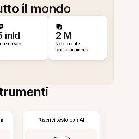
utto il mondo
5 mld
2 M
ote create
Note create
quotidianamente
 strumenti
ni
Riscrivi testo con AI