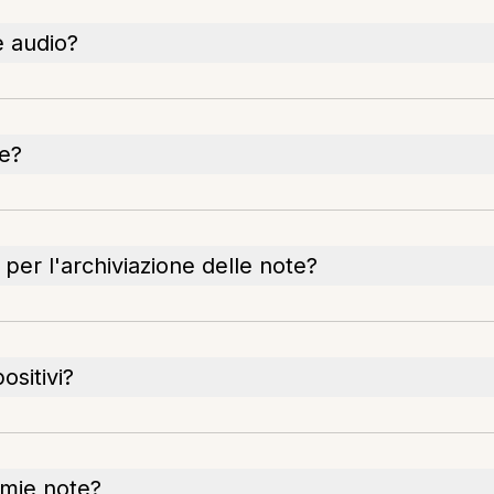
e audio?
te?
e per l'archiviazione delle note?
ositivi?
e mie note?