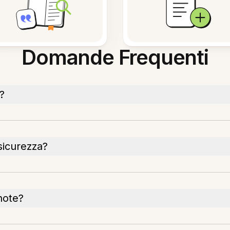
Domande Frequenti
?
 sicurezza?
note?