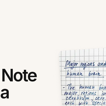
 Note
za