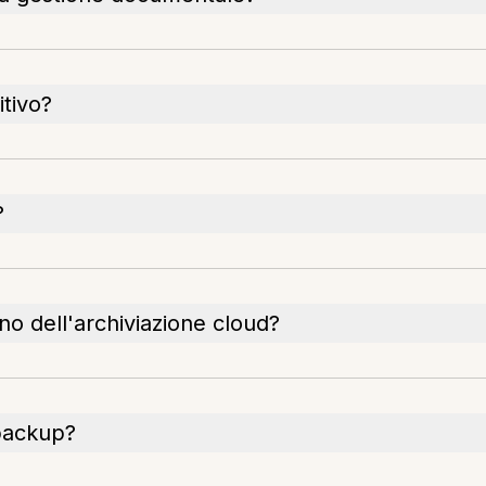
tivo?
?
no dell'archiviazione cloud?
 backup?