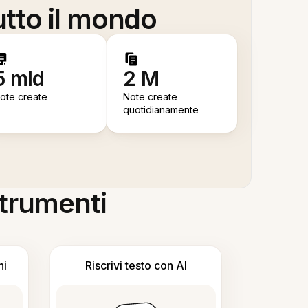
utto il mondo
5 mld
2 M
ote create
Note create
quotidianamente
 strumenti
ni
Riscrivi testo con AI