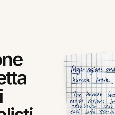
one
etta
i
isti