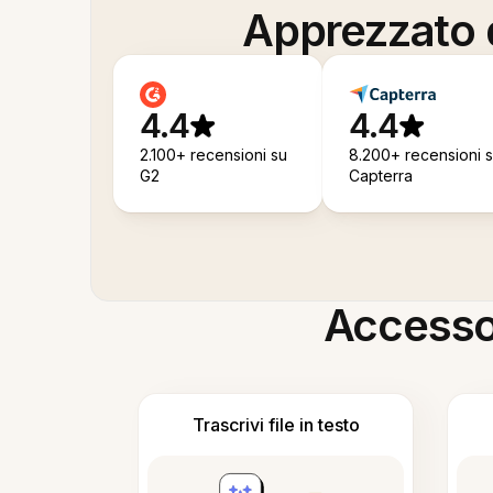
Apprezzato d
4.4
4.4
2.100+ recensioni su
8.200+ recensioni 
G2
Capterra
Accesso i
Trascrivi file in testo