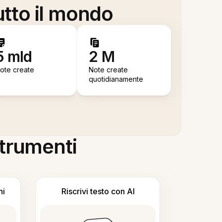
utto il mondo
5 mld
2 M
ote create
Note create
quotidianamente
 strumenti
ni
Riscrivi testo con AI