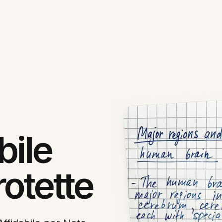
bile
rotette