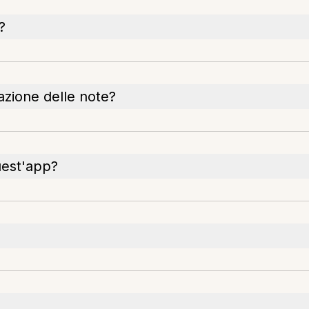
?
iazione delle note?
uest'app?