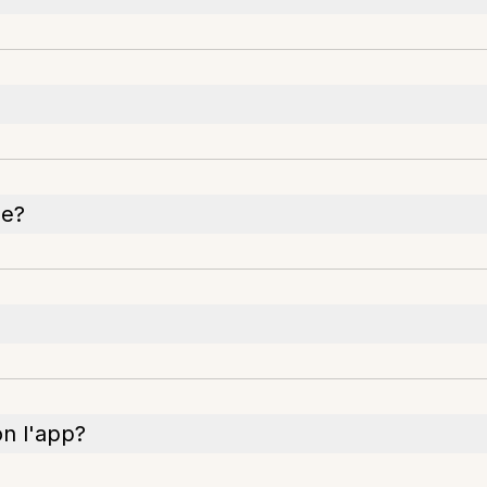
le?
on l'app?