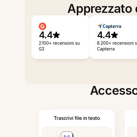
Apprezzato d
4.4
4.4
2.100+ recensioni su
8.200+ recensioni 
G2
Capterra
Accesso i
Trascrivi file in testo