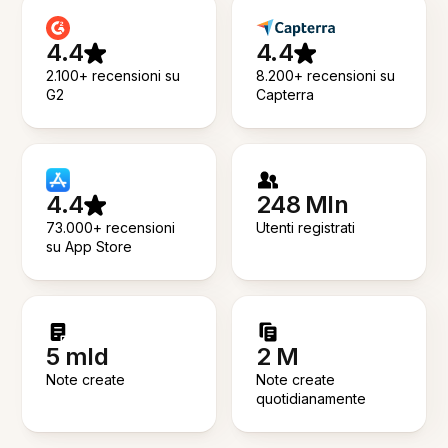
4.4
4.4
2.100+ recensioni su
8.200+ recensioni su
G2
Capterra
4.4
248 Mln
73.000+ recensioni
Utenti registrati
su App Store
5 mld
2 M
Note create
Note create
quotidianamente