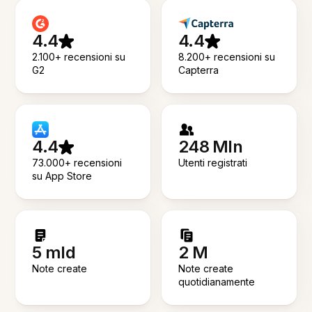
4.4
4.4
2.100+ recensioni su
8.200+ recensioni su
G2
Capterra
4.4
248 Mln
73.000+ recensioni
Utenti registrati
su App Store
5 mld
2 M
Note create
Note create
quotidianamente