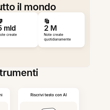
utto il mondo
5 mld
2 M
ote create
Note create
quotidianamente
 strumenti
ni
Riscrivi testo con AI