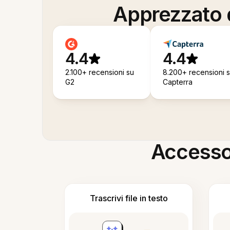
Apprezzato d
4.4
4.4
2.100+ recensioni su
8.200+ recensioni 
G2
Capterra
Accesso i
Trascrivi file in testo