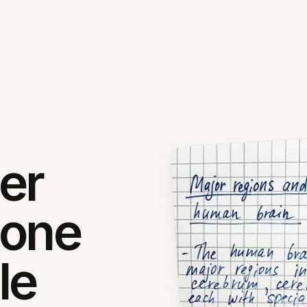
er
ione
le