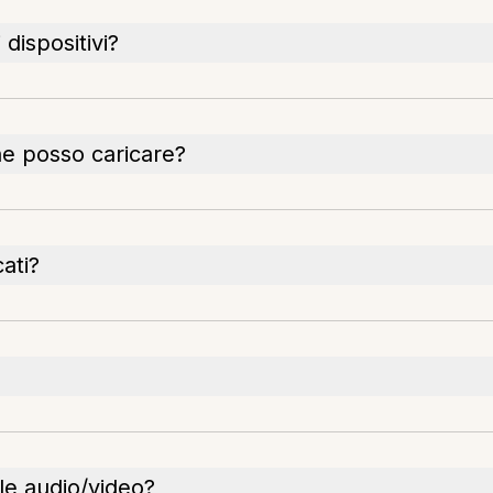
 dispositivi?
he posso caricare?
cati?
ile audio/video?