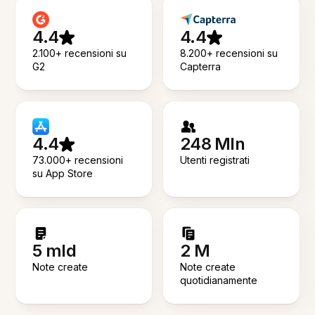
4.4
4.4
2.100+ recensioni su
8.200+ recensioni su
G2
Capterra
4.4
248 Mln
73.000+ recensioni
Utenti registrati
su App Store
5 mld
2 M
Note create
Note create
quotidianamente