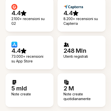
4.4
4.4
2.100+ recensioni su
8.200+ recensioni su
G2
Capterra
4.4
248 Mln
73.000+ recensioni
Utenti registrati
su App Store
5 mld
2 M
Note create
Note create
quotidianamente