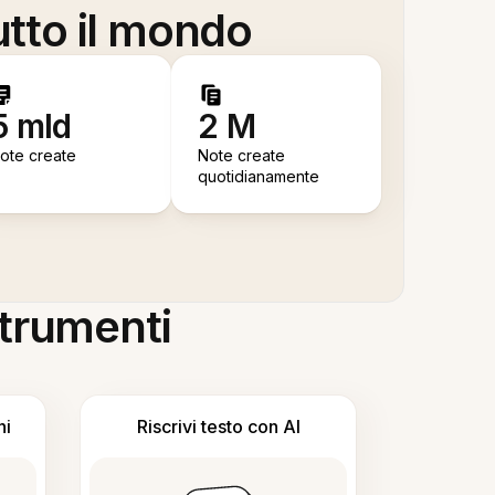
utto il mondo
5 mld
2 M
ote create
Note create
quotidianamente
 strumenti
ni
Riscrivi testo con AI