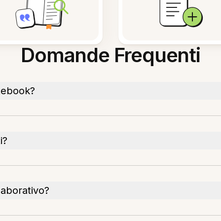
Domande Frequenti
otebook?
i?
laborativo?