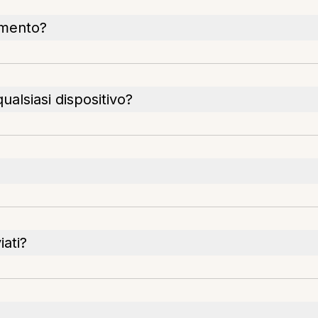
umento?
alsiasi dispositivo?
iati?