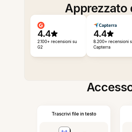
Apprezzato d
4.4
4.4
2.100+ recensioni su
8.200+ recensioni 
G2
Capterra
Accesso i
Trascrivi file in testo