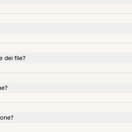
 dei file?
ne?
ione?