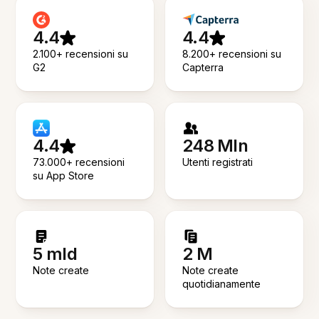
4.4
4.4
2.100+ recensioni su
8.200+ recensioni su
G2
Capterra
4.4
248 Mln
73.000+ recensioni
Utenti registrati
su App Store
5 mld
2 M
Note create
Note create
quotidianamente