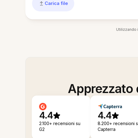
Carica file
Utilizzando i
Apprezzato d
4.4
4.4
2.100+ recensioni su
8.200+ recensioni 
G2
Capterra