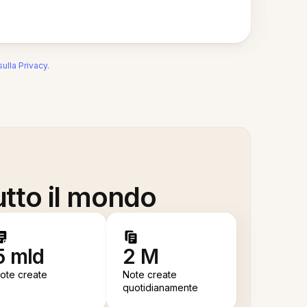
sulla Privacy
.
utto il mondo
5 mld
2 M
ote create
Note create
quotidianamente