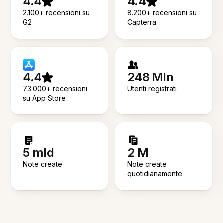
4.4
4.4
2.100+ recensioni su
8.200+ recensioni su
G2
Capterra
4.4
248 Mln
73.000+ recensioni
Utenti registrati
su App Store
5 mld
2 M
Note create
Note create
quotidianamente