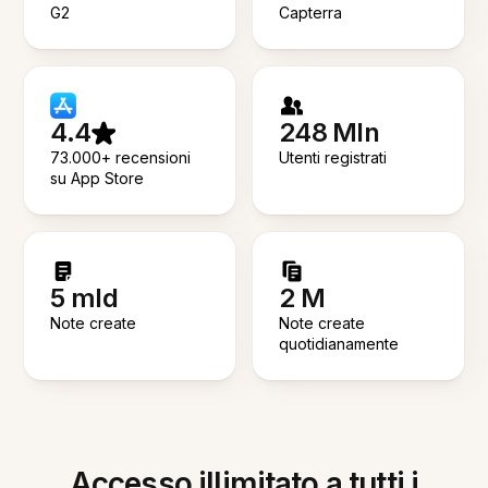
G2
Capterra
4.4
248 Mln
73.000+ recensioni
Utenti registrati
su App Store
5 mld
2 M
Note create
Note create
quotidianamente
Accesso illimitato a tutti i