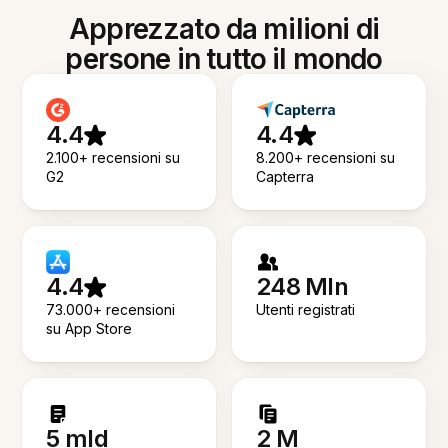
Apprezzato da milioni di
persone in tutto il mondo
4.4
4.4
2.100+ recensioni su
8.200+ recensioni su
G2
Capterra
4.4
248 Mln
73.000+ recensioni
Utenti registrati
su App Store
5 mld
2 M