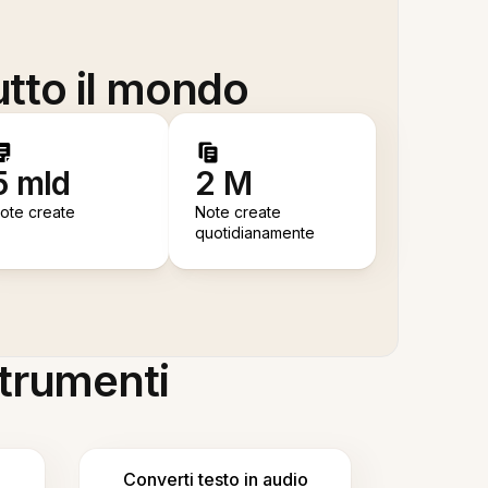
utto il mondo
5 mld
2 M
ote create
Note create
quotidianamente
 strumenti
Converti testo in audio