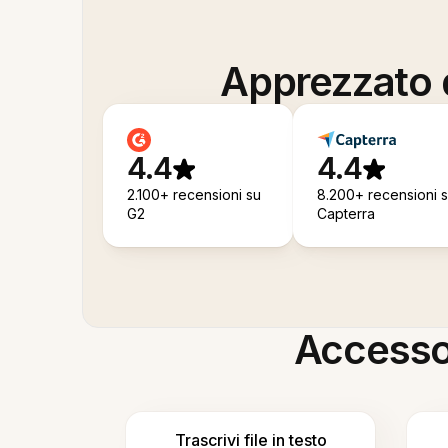
Apprezzato d
4.4
4.4
2.100+ recensioni su
8.200+ recensioni 
G2
Capterra
Accesso i
Trascrivi file in testo