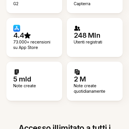
G2
Capterra
4.4
248 Mln
73.000+ recensioni
Utenti registrati
su App Store
5 mld
2 M
Note create
Note create
quotidianamente
Accesso illimitato a tutti i