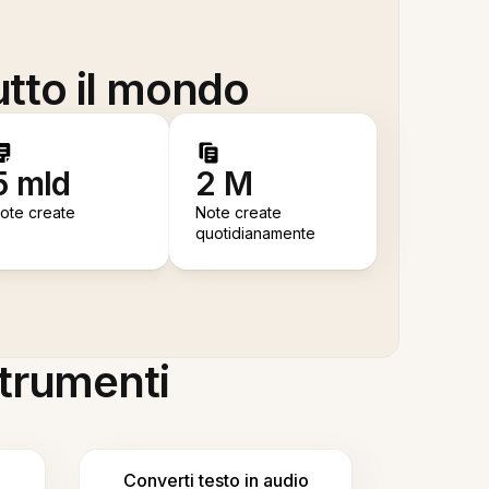
utto il mondo
5 mld
2 M
ote create
Note create
quotidianamente
 strumenti
Converti testo in audio