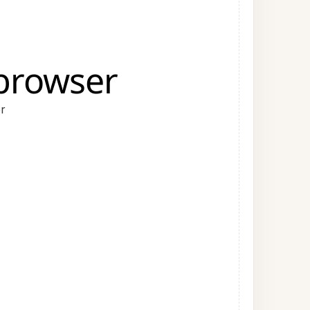
 browser
r