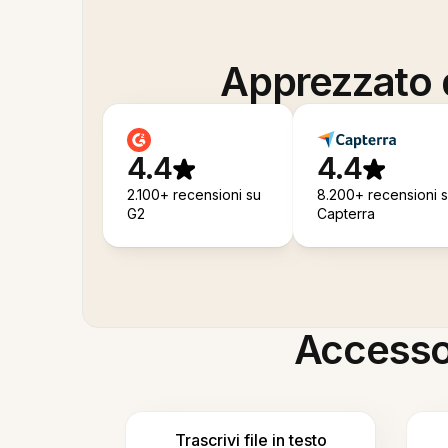
Apprezzato d
4.4
4.4
2.100+ recensioni su
8.200+ recensioni 
G2
Capterra
Accesso i
Trascrivi file in testo