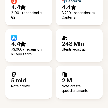
4.4
4.4
2.100+ recensioni su
8.200+ recensioni su
G2
Capterra
4.4
248 Mln
73.000+ recensioni
Utenti registrati
su App Store
5 mld
2 M
Note create
Note create
quotidianamente