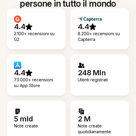
persone in tutto il mondo
4.4
4.4
2.100+ recensioni su
8.200+ recensioni su
G2
Capterra
4.4
248 Mln
73.000+ recensioni
Utenti registrati
su App Store
5 mld
2 M
Note create
Note create
quotidianamente