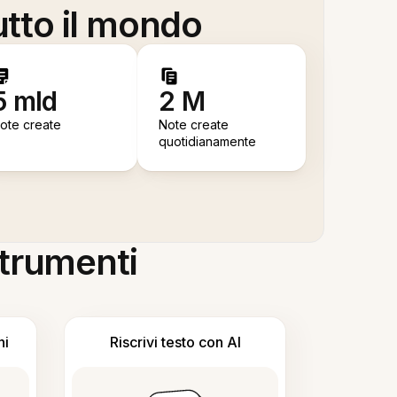
utto il mondo
5 mld
2 M
ote create
Note create
quotidianamente
 strumenti
ni
Riscrivi testo con AI