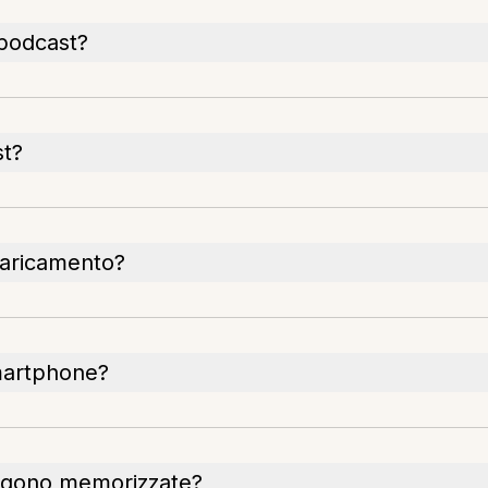
 podcast?
st?
 caricamento?
smartphone?
engono memorizzate?