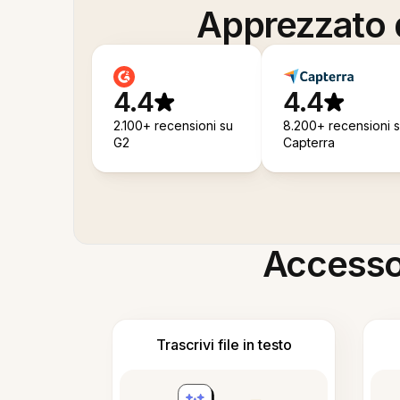
Apprezzato d
4.4
4.4
2.100+ recensioni su
8.200+ recensioni 
G2
Capterra
Accesso i
Trascrivi file in testo