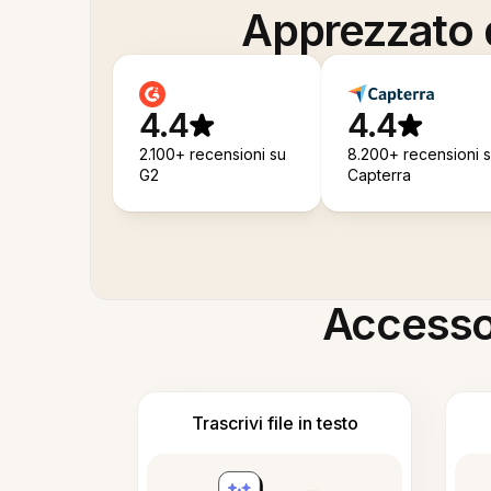
Apprezzato d
4.4
4.4
2.100+ recensioni su
8.200+ recensioni 
G2
Capterra
Accesso i
Trascrivi file in testo