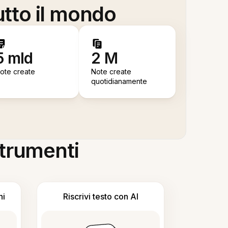
utto il mondo
5 mld
2 M
ote create
Note create
quotidianamente
 strumenti
ni
Riscrivi testo con AI