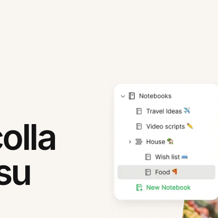
olla
su