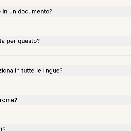
ne in un documento?
ta per questo?
iona in tutte le lingue?
hrome?
t?