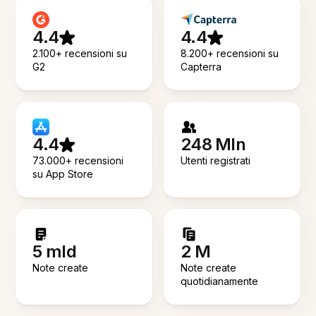
4.4
4.4
2.100+ recensioni su
8.200+ recensioni su
G2
Capterra
4.4
248 Mln
73.000+ recensioni
Utenti registrati
su App Store
5 mld
2 M
Note create
Note create
quotidianamente