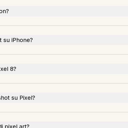
mon?
t su iPhone?
xel 8?
hot su Pixel?
i pixel art?