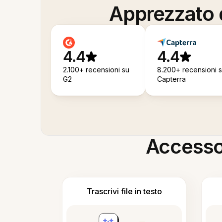
Apprezzato d
4.4
4.4
2.100+ recensioni su
8.200+ recensioni 
G2
Capterra
Accesso i
Trascrivi file in testo