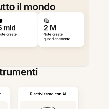
utto il mondo
5 mld
2 M
ote create
Note create
quotidianamente
 strumenti
ni
Riscrivi testo con AI