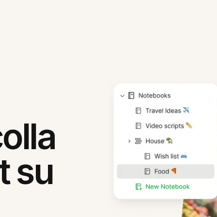
olla
t su