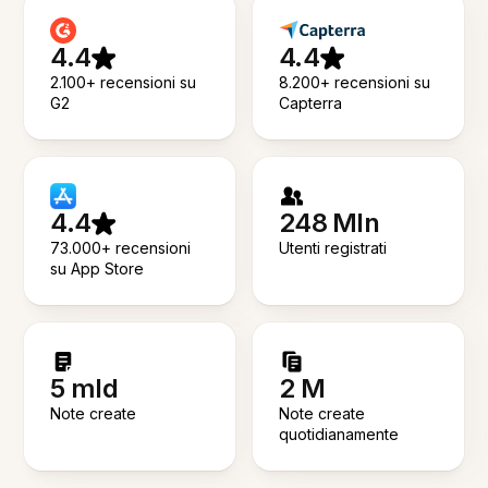
4.4
4.4
2.100+ recensioni su
8.200+ recensioni su
G2
Capterra
4.4
248 Mln
73.000+ recensioni
Utenti registrati
su App Store
5 mld
2 M
Note create
Note create
quotidianamente