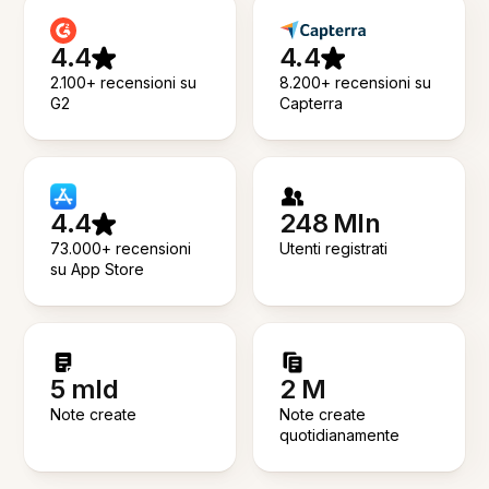
4.4
4.4
2.100+ recensioni su
8.200+ recensioni su
G2
Capterra
4.4
248 Mln
73.000+ recensioni
Utenti registrati
su App Store
5 mld
2 M
Note create
Note create
quotidianamente