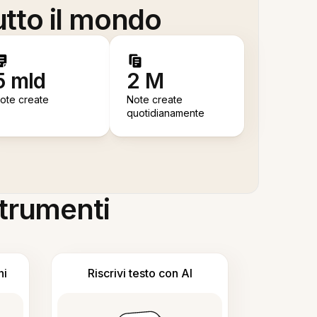
utto il mondo
5 mld
2 M
ote create
Note create
quotidianamente
 strumenti
ni
Riscrivi testo con AI