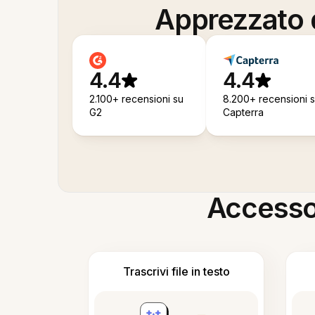
Apprezzato d
4.4
4.4
2.100+ recensioni su
8.200+ recensioni 
G2
Capterra
Accesso i
Trascrivi file in testo