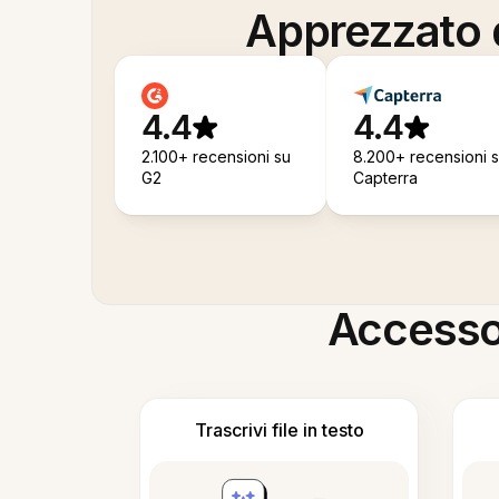
Apprezzato d
4.4
4.4
2.100+ recensioni su
8.200+ recensioni 
G2
Capterra
Accesso i
Trascrivi file in testo