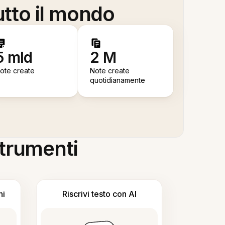
utto il mondo
5 mld
2 M
ote create
Note create
quotidianamente
 strumenti
ni
Riscrivi testo con AI