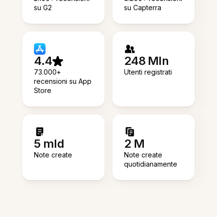
su G2
su Capterra
4.4
248 Mln
73.000+
Utenti registrati
recensioni su App
Store
5 mld
2 M
Note create
Note create
quotidianamente