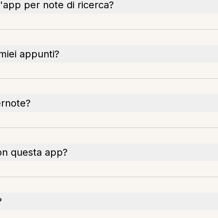
'app per note di ricerca?
miei appunti?
ernote?
on questa app?
?