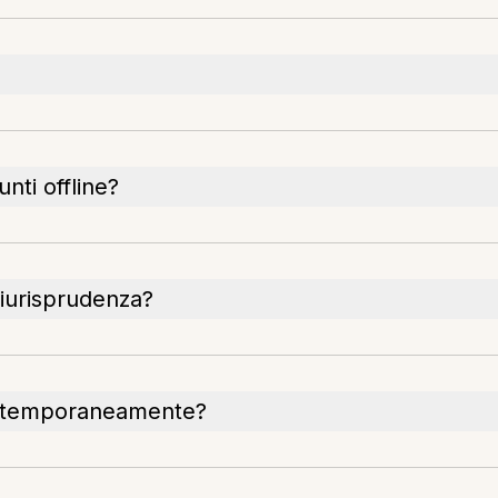
ti offline?
giurisprudenza?
ontemporaneamente?