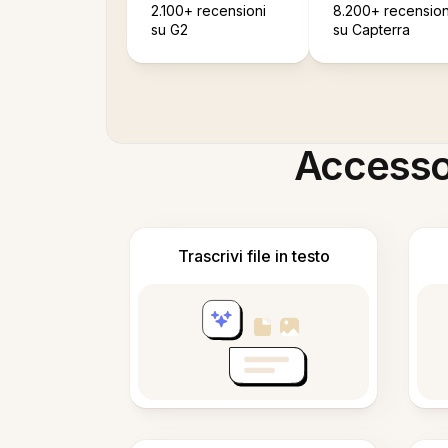
2.100+ recensioni
8.200+ recension
su G2
su Capterra
Accesso i
Trascrivi file in testo