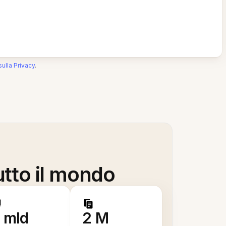
sulla Privacy
.
utto il mondo
 mld
2 M