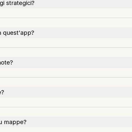
gi strategici?
n quest'app?
note?
e?
su mappe?