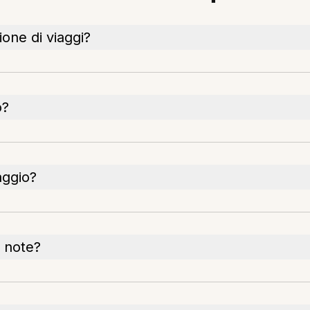
ione di viaggi?
o?
aggio?
 note?