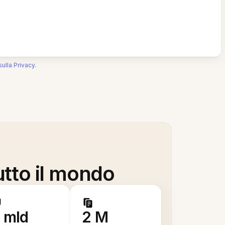
sulla Privacy
.
utto il mondo
 mld
2 M