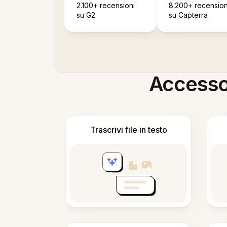
2.100+ recensioni
8.200+ recension
su G2
su Capterra
Accesso i
Trascrivi file in testo