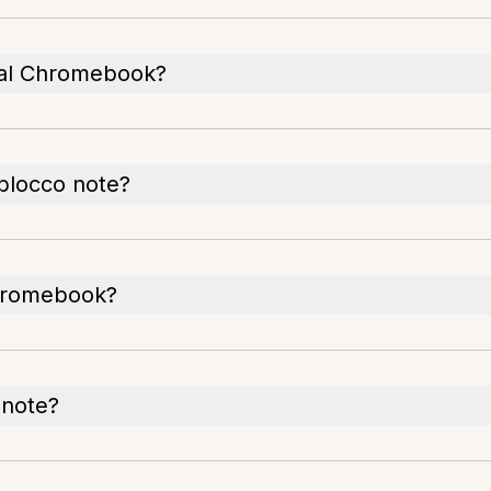
dal Chromebook?
 blocco note?
Chromebook?
 note?