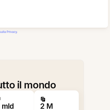
sulla Privacy
.
utto il mondo
 mld
2 M