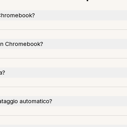
 Chromebook?
u un Chromebook?
a?
ataggio automatico?