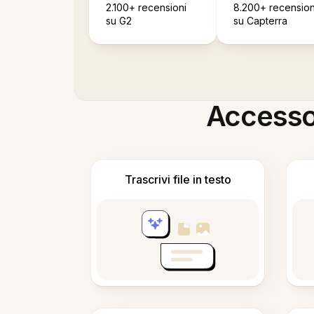
2.100+ recensioni
8.200+ recension
su G2
su Capterra
Accesso i
Trascrivi file in testo