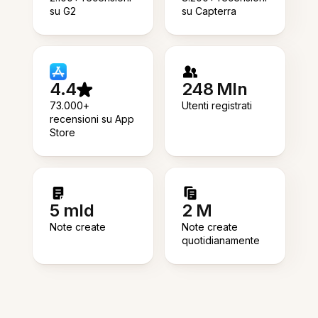
su G2
su Capterra
4.4
248 Mln
73.000+
Utenti registrati
recensioni su App
Store
5 mld
2 M
Note create
Note create
quotidianamente