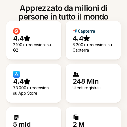
Apprezzato da milioni di
persone in tutto il mondo
4.4
4.4
2.100+ recensioni su
8.200+ recensioni su
G2
Capterra
4.4
248 Mln
73.000+ recensioni
Utenti registrati
su App Store
5 mld
2 M