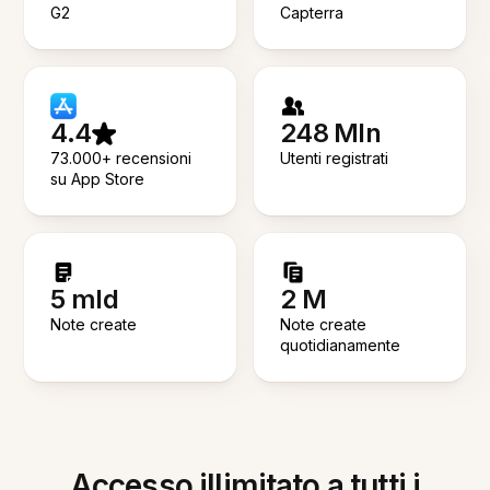
G2
Capterra
4.4
248 Mln
73.000+ recensioni
Utenti registrati
su App Store
5 mld
2 M
Note create
Note create
quotidianamente
Accesso illimitato a tutti i