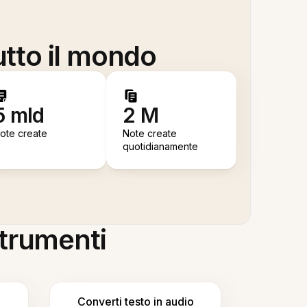
utto il mondo
5 mld
2 M
ote create
Note create
quotidianamente
 strumenti
Converti testo in audio