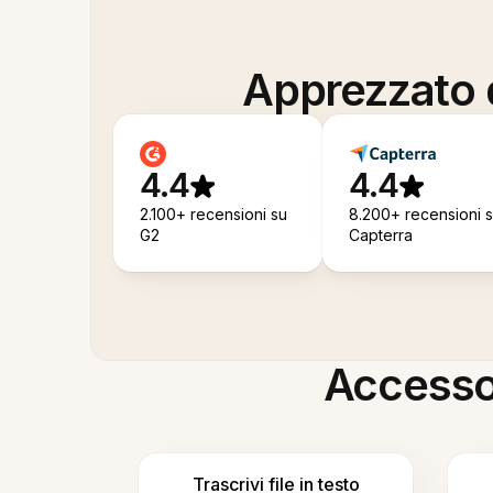
Apprezzato d
4.4
4.4
2.100+ recensioni su
8.200+ recensioni 
G2
Capterra
Accesso i
Trascrivi file in testo