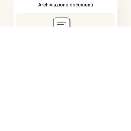
Archiviazione documenti
Domande Frequenti
Cosa fa questo strumento?
Posso allineare testo nei PDF?