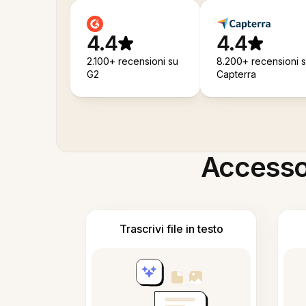
4.4
4.4
2.100+ recensioni su
8.200+ recensioni 
G2
Capterra
Accesso i
Trascrivi file in testo