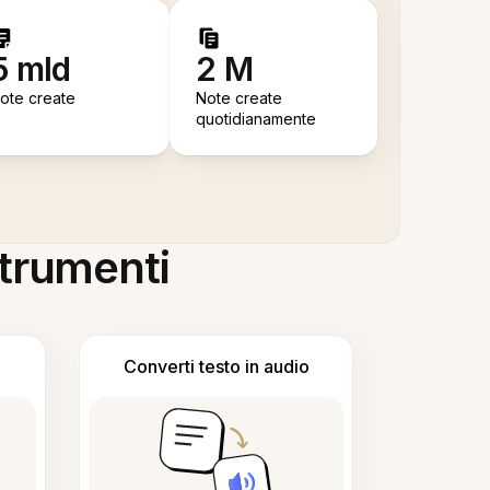
5 mld
2 M
ote create
Note create
quotidianamente
 strumenti
Converti testo in audio