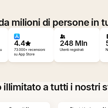
a milioni di persone in t
4.4
248 Mln
su
73.000+ recensioni
Utenti registrati
N
su App Store
llimitato a tutti i nostri