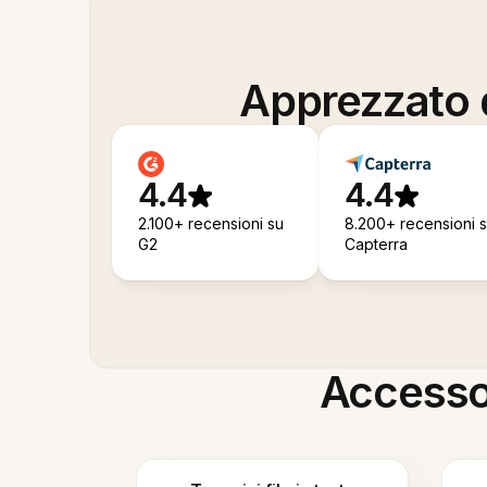
Apprezzato d
4.4
4.4
2.100+ recensioni su
8.200+ recensioni 
G2
Capterra
Accesso i