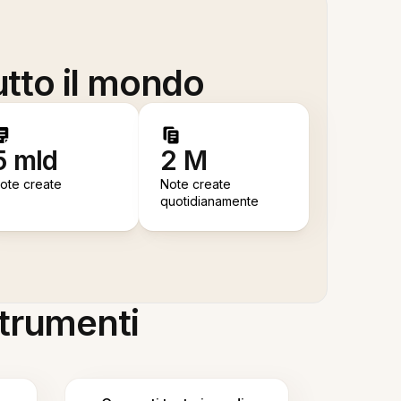
utto il mondo
5 mld
2 M
ote create
Note create
quotidianamente
 strumenti