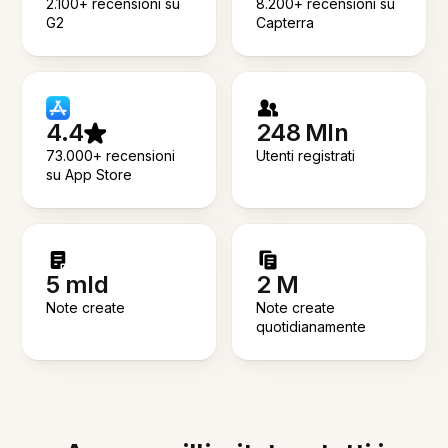
2.100+ recensioni su
8.200+ recensioni su
G2
Capterra
4.4
248 Mln
73.000+ recensioni
Utenti registrati
su App Store
5 mld
2 M
Note create
Note create
quotidianamente