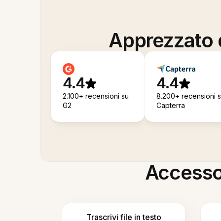
Apprezzato d
4.4
4.4
2.100+ recensioni su
8.200+ recensioni 
G2
Capterra
Accesso i
Trascrivi file in testo