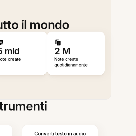
utto il mondo
5 mld
2 M
ote create
Note create
quotidianamente
 strumenti
Converti testo in audio