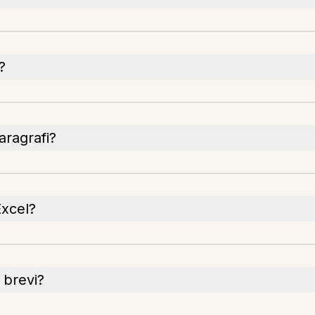
?
aragrafi?
Excel?
 brevi?