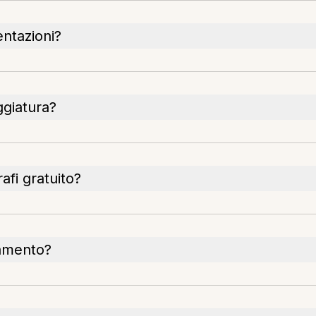
entazioni?
ggiatura?
afi gratuito?
iamento?