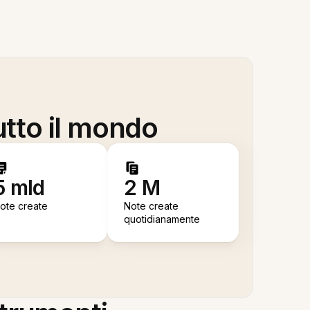
utto il mondo
5 mld
2 M
ote create
Note create
quotidianamente