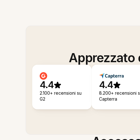
Apprezzato d
4.4
4.4
2.100+ recensioni su
8.200+ recensioni 
G2
Capterra