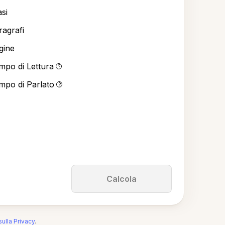
asi
ragrafi
gine
mpo di Lettura
?
mpo di Parlato
?
Calcola
sulla Privacy
.