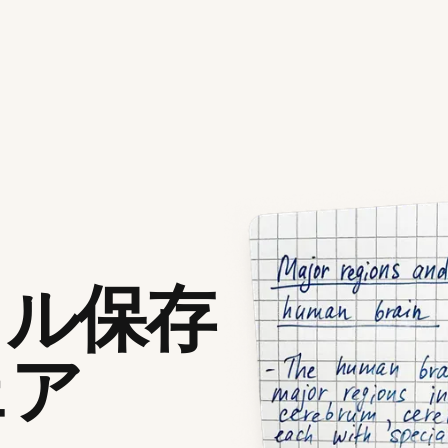
イル保存
ェア