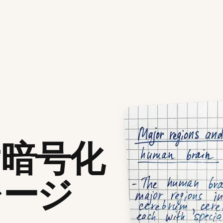
け暗号化
レージ