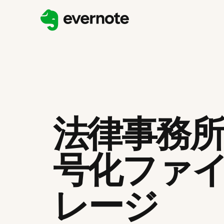
法律事務
号化ファ
レージ