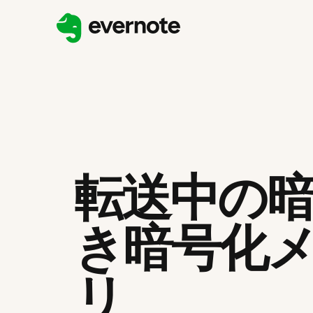
転送中の
き暗号化
リ