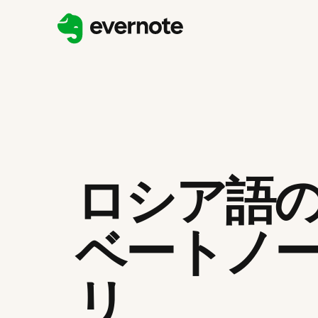
ロシア語
ベートノ
リ