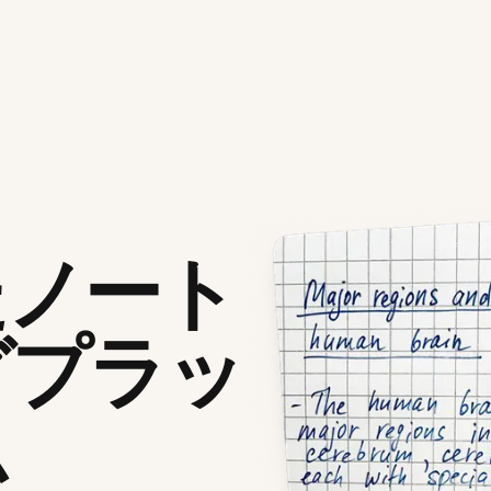
たノート
グプラッ
ム